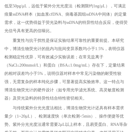
低至50pg/μL，远低于紫外分光光度法（检测限约1ng/μL），可满足
痕量ssDNA样本（如血浆cfDNA、病毒基因组ssDNA中间体）的定量
需求，这一优势得益于荧光染料与ssDNA的特异性结合反应，使得荧
光信号具有更高的信噪比。
重复性与抗干扰性是保证实验结果可靠性的重要前提。本研究
中，博清生物荧光计的批内与批间变异系数均小于1.5%，表明仪器
检测稳定性优异，可有效减少实验误差；在常见盐离子
（NaCl≤200mmol/L）和蛋白（BSA≤1.0mg/mL）存在下，定量结果
的相对误差均小于5%，说明仪器对样本中常见污染物的耐受性较
强，无需复杂的样本纯化步骤，可显著提高实验效率。这一特点与
博清生物荧光计的硬件设计（如专用光学滤光系统、高灵敏度检测
器）及荧光染料的特异性结合特性密切相关。
与传统紫外分光光度法相比，博清生物荧光计还具有样本需求
量少（1~20μL）、检测速度快（单次检测<5min）、操作便捷等优
势。紫外分光光度法通常需要2μL以上样本，且易受蛋白、RNA等杂