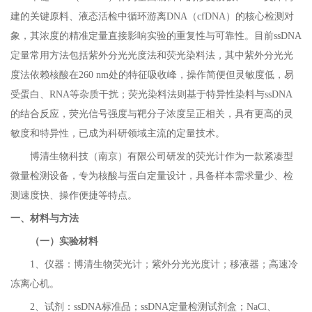
建的关键原料、液态活检中循环游离DNA（cfDNA）的核心检测对
象，其浓度的精准定量直接影响实验的重复性与可靠性。目前ssDNA
定量常用方法包括紫外分光光度法和荧光染料法，其中紫外分光光
度法依赖核酸在260 nm处的特征吸收峰，操作简便但灵敏度低，易
受蛋白、RNA等杂质干扰；荧光染料法则基于特异性染料与ssDNA
的结合反应，荧光信号强度与靶分子浓度呈正相关，具有更高的灵
敏度和特异性，已成为科研领域主流的定量技术。
博清生物科技（南京）有限公司研发的荧光计作为一款紧凑型
微量检测设备，专为核酸与蛋白定量设计，具备样本需求量少、检
测速度快、操作便捷等特点。
一、材料与方法
（一）实验材料
1
、仪器：博清生物荧光计；紫外分光光度计；移液器；高速冷
冻离心机。
2
、试剂：ssDNA标准品；ssDNA定量检测试剂盒；NaCl、