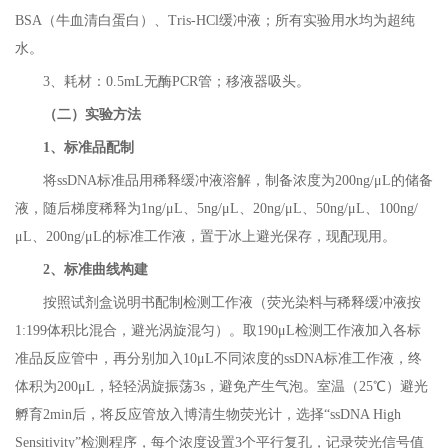
BSA（牛血清白蛋白）、Tris-HCl缓冲液；所有实验用水均为超纯
水。
3
、耗材：0.5mL无酶PCR管；移液器吸头。
（二）实验方法
1
、标准品配制
将ssDNA标准品用稀释缓冲液溶解，制备浓度为200ng/μL的储备
液，随后梯度稀释为1ng/μL、5ng/μL、20ng/μL、50ng/μL、100ng/
μL、200ng/μL的标准工作液，置于冰上避光保存，现配现用。
2
、标准曲线构建
按照试剂盒说明书配制检测工作液（荧光染料与稀释缓冲液按
1:199体积比混合，避光涡旋混匀）。取190μL检测工作液加入各标
准品反应管中，再分别加入10μL不同浓度的ssDNA标准工作液，终
体积为200μL，轻轻涡旋振荡3s，避免产生气泡。室温（25℃）避光
孵育2min后，将反应管放入博清生物荧光计，选择“ssDNA High
Sensitivity”检测程序，每个浓度设置3个平行复孔，记录荧光信号值