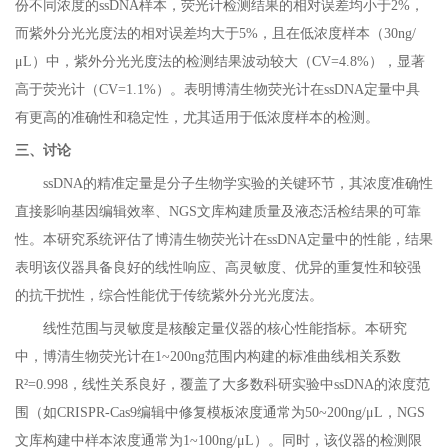
份不同浓度的ssDNA样本，荧光计检测结果的相对误差均小于2%，
而紫外分光光度法的相对误差均大于5%，且在低浓度样本（30ng/
μL）中，紫外分光光度法的检测结果波动较大（CV=4.8%），显著
高于荧光计（CV=1.1%）。表明博清生物荧光计在ssDNA定量中具
有更高的准确性和稳定性，尤其适用于低浓度样本的检测。
三、讨论
ssDNA
的精准定量是分子生物学实验的关键环节，其浓度准确性
直接影响基因编辑效率、NGS文库构建质量及液态活检结果的可靠
性。本研究系统评估了博清生物荧光计在ssDNA定量中的性能，结果
表明该仪器具备良好的线性响应、高灵敏度、优异的重复性和较强
的抗干扰性，综合性能优于传统紫外分光光度法。
线性范围与灵敏度是核酸定量仪器的核心性能指标。本研究
中，博清生物荧光计在1~200ng范围内构建的标准曲线相关系数
R²=0.998，线性关系良好，覆盖了大多数科研实验中ssDNA的浓度范
围（如CRISPR-Cas9编辑中修复模板浓度通常为50~200ng/μL，NGS
文库构建中样本浓度通常为1~100ng/μL）。同时，该仪器的检测限