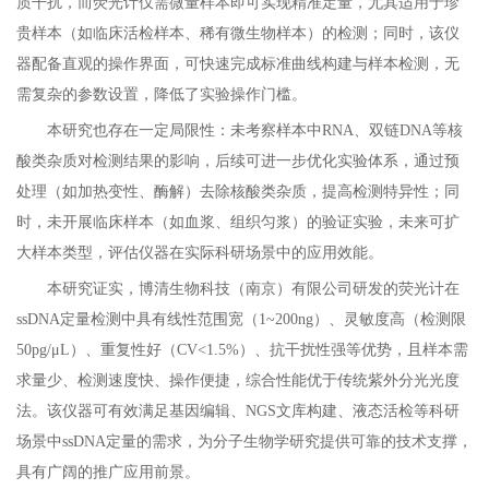
质干扰，而荧光计仅需微量样本即可实现精准定量，尤其适用于珍
贵样本（如临床活检样本、稀有微生物样本）的检测；同时，该仪
器配备直观的操作界面，可快速完成标准曲线构建与样本检测，无
需复杂的参数设置，降低了实验操作门槛。
本研究也存在一定局限性：未考察样本中RNA、双链DNA等核
酸类杂质对检测结果的影响，后续可进一步优化实验体系，通过预
处理（如加热变性、酶解）去除核酸类杂质，提高检测特异性；同
时，未开展临床样本（如血浆、组织匀浆）的验证实验，未来可扩
大样本类型，评估仪器在实际科研场景中的应用效能。
本研究证实，博清生物科技（南京）有限公司研发的荧光计在
ssDNA定量检测中具有线性范围宽（1~200ng）、灵敏度高（检测限
50pg/μL）、重复性好（CV<1.5%）、抗干扰性强等优势，且样本需
求量少、检测速度快、操作便捷，综合性能优于传统紫外分光光度
法。该仪器可有效满足基因编辑、NGS文库构建、液态活检等科研
场景中ssDNA定量的需求，为分子生物学研究提供可靠的技术支撑，
具有广阔的推广应用前景。