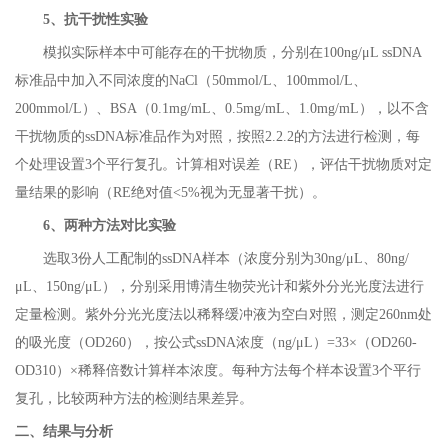
5
、抗干扰性实验
模拟实际样本中可能存在的干扰物质，分别在100ng/μL ssDNA
标准品中加入不同浓度的NaCl（50mmol/L、100mmol/L、
200mmol/L）、BSA（0.1mg/mL、0.5mg/mL、1.0mg/mL），以不含
干扰物质的ssDNA标准品作为对照，按照2.2.2的方法进行检测，每
个处理设置3个平行复孔。计算相对误差（RE），评估干扰物质对定
量结果的影响（RE绝对值<5%视为无显著干扰）。
6
、两种方法对比实验
选取3份人工配制的ssDNA样本（浓度分别为30ng/μL、80ng/
μL、150ng/μL），分别采用博清生物荧光计和紫外分光光度法进行
定量检测。紫外分光光度法以稀释缓冲液为空白对照，测定260nm处
的吸光度（OD260），按公式ssDNA浓度（ng/μL）=33×（OD260-
OD310）×稀释倍数计算样本浓度。每种方法每个样本设置3个平行
复孔，比较两种方法的检测结果差异。
二、结果与分析