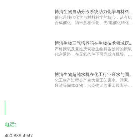
博清生物自动分液系统助力化学与材料科
催化是现代化学与材料科学的核心，从有机
学催···
合成催化、纳米多相催化、光/电催化转化到
···
博清生物三气培养箱在生物技术领域厌氧
严格厌氧及兼性厌氧微生物具备独特的厌氧
基因···
代谢通路，在无氧条件下可完成有机酸、醇
···
博清生物超纯水机在化工行业废水与固废
化工生产过程会产生大量工艺废水、污泥、
污染···
废渣等固体废物，污染物涵盖重金属离子、
···
电话:
400-888-4947