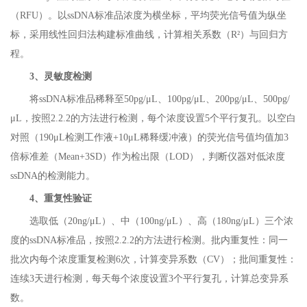
（RFU）。以ssDNA标准品浓度为横坐标，平均荧光信号值为纵坐
标，采用线性回归法构建标准曲线，计算相关系数（R²）与回归方
程。
3
、灵敏度检测
将ssDNA标准品稀释至50pg/μL、100pg/μL、200pg/μL、500pg/
μL，按照2.2.2的方法进行检测，每个浓度设置5个平行复孔。以空白
对照（190μL检测工作液+10μL稀释缓冲液）的荧光信号值均值加3
倍标准差（Mean+3SD）作为检出限（LOD），判断仪器对低浓度
ssDNA的检测能力。
4
、重复性验证
选取低（20ng/μL）、中（100ng/μL）、高（180ng/μL）三个浓
度的ssDNA标准品，按照2.2.2的方法进行检测。批内重复性：同一
批次内每个浓度重复检测6次，计算变异系数（CV）；批间重复性：
连续3天进行检测，每天每个浓度设置3个平行复孔，计算总变异系
数。